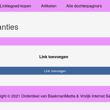
Linktegoed kopen
Artikelen
Alle dochterpagina's
anties
Link toevoegen
Link toevoegen
ight © 2021 Onderdeel van
BaakmanMedia
&
Vrolijk Internet S